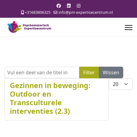
+31683806325
info@pm-expertisecentrum.nl
Vul een deel van de titel in
Filter
Wissen
Toon #
Gezinnen in beweging:
Outdoor en
Transculturele
interventies (2.3)