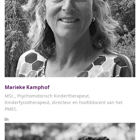
Marieke Kamphof
MSc., Psychomotorisch Kindertherapeut,
Kinderfysiotherapeut, directeur en hoofddocent van het
PMEC.