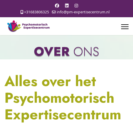
+31683806325
info@pm-expertisecentrum.nl
OVER
ONS
Alles over het
Psychomotorisch
Expertisecentrum