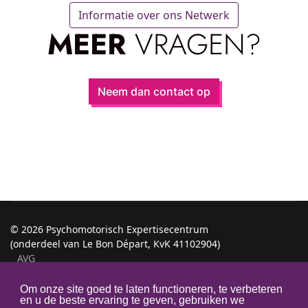
Informatie over ons Netwerk
MEER
VRAGEN?
Neem dan contact op
©
2026 Psychomotorisch Expertisecentrum
(onderdeel van Le Bon Départ, KvK 41102904)
AVG
Disclaimer
Privacy Policy
Om onze site goed te laten functioneren, te verbeteren
en u de beste ervaring te geven, gebruiken we
Algemene Voorwaarden