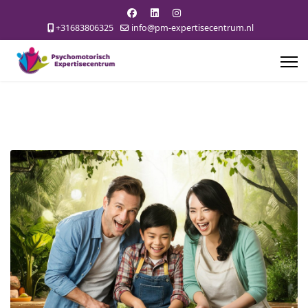
+31683806325
info@pm-expertisecentrum.nl